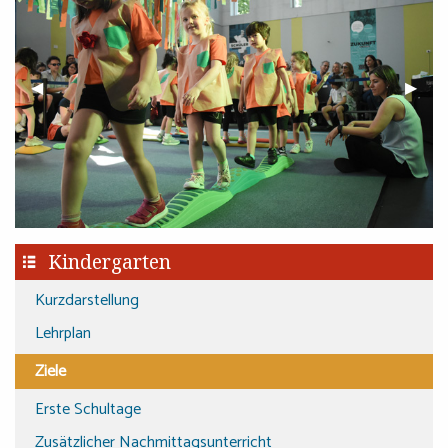
Previous Slide
◀︎
Next S
▶︎
Kindergarten
Kurzdarstellung
Lehrplan
Ziele
Erste Schultage
Zusätzlicher Nachmittagsunterricht