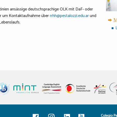
tinien ansässige deutschsprachige OLK mit DaF- oder
 wir um Kontaktaufnahme über
rrhh@pestalozzi.edu.ar
und
M
Lebenslaufs.
Colegio Pe