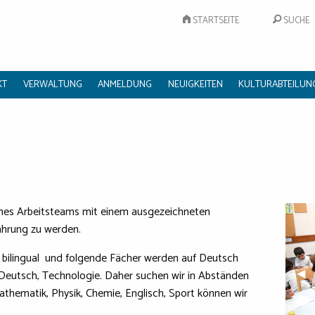
STARTSEITE
SUCHE
KT
VERWALTUNG
ANMELDUNG
NEUIGKEITEN
KULTURABTEILUN
 eines Arbeitsteams mit einem ausgezeichneten
ahrung zu werden.
t bilingual und folgende Fächer werden auf Deutsch
Pre
◀︎
, Deutsch, Technologie. Daher suchen wir in Abständen
hematik, Physik, Chemie, Englisch, Sport können wir