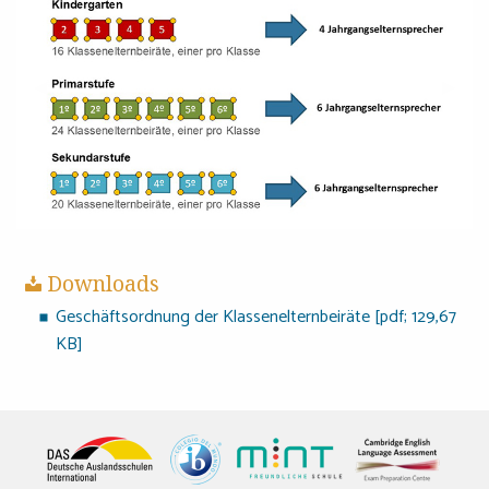
Previous Slide
◀︎
Next S
▶︎
Downloads
Geschäftsordnung der Klassenelternbeiräte [pdf; 129,67
KB]