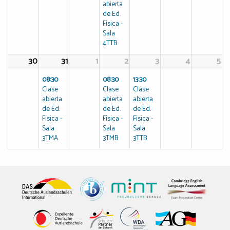
abierta
de Ed.
Física -
Sala
4TTB
30
31
1
2
3
4
5
08:30
08:30
13:30
Clase
Clase
Clase
abierta
abierta
abierta
de Ed.
de Ed.
de Ed.
Física -
Física -
Física -
Sala
Sala
Sala
3TMA
3TMB
3TTB