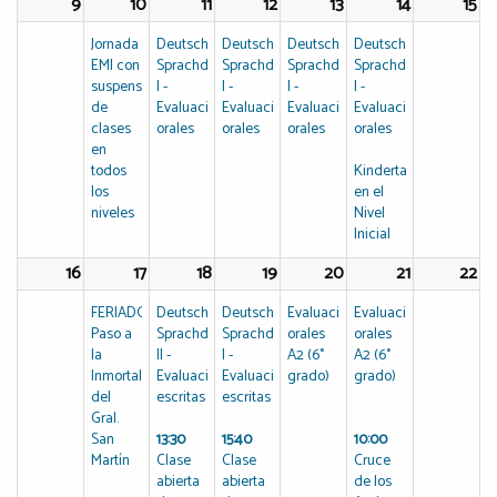
9
10
11
12
13
14
15
Jornada
Deutsches
Deutsches
Deutsches
Deutsches
EMI con
Sprachdiplom
Sprachdiplom
Sprachdiplom
Sprachdiplom
suspensión
I -
I -
I -
I -
de
Evaluaciones
Evaluaciones
Evaluaciones
Evaluaciones
clases
orales
orales
orales
orales
en
todos
Kindertag
los
en el
niveles
Nivel
Inicial
16
17
18
19
20
21
22
FERIADO:
Deutsches
Deutsches
Evaluaciones
Evaluaciones
Paso a
Sprachdiplom
Sprachdiplom
orales
orales
la
II -
I -
A2 (6°
A2 (6°
Inmortalidad
Evaluaciones
Evaluaciones
grado)
grado)
del
escritas
escritas
Gral.
San
13:30
15:40
10:00
Martín
Clase
Clase
Cruce
abierta
abierta
de los