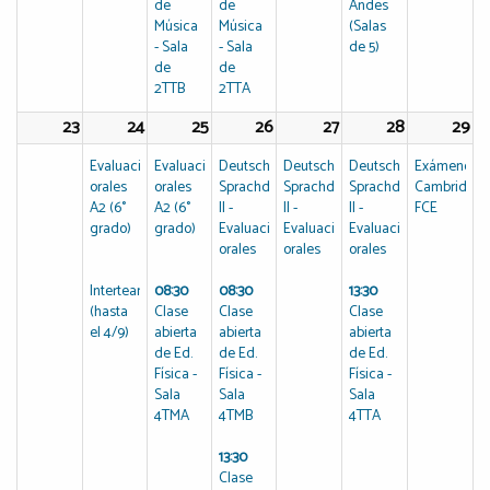
de
de
Andes
Música
Música
(Salas
- Sala
- Sala
de 5)
de
de
2TTB
2TTA
23
24
25
26
27
28
29
Evaluaciones
Evaluaciones
Deutsches
Deutsches
Deutsches
Exámenes
orales
orales
Sprachdiplom
Sprachdiplom
Sprachdiplom
Cambridge
A2 (6°
A2 (6°
II -
II -
II -
FCE
grado)
grado)
Evaluaciones
Evaluaciones
Evaluaciones
orales
orales
orales
Interteam
08:30
08:30
13:30
(hasta
Clase
Clase
Clase
el 4/9)
abierta
abierta
abierta
de Ed.
de Ed.
de Ed.
Física -
Física -
Física -
Sala
Sala
Sala
4TMA
4TMB
4TTA
13:30
Clase