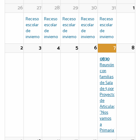
26
27
28
29
30
31
1
Receso
Receso
Receso
Receso
Receso
escolar
escolar
escolar
escolar
escolar
de
de
de
de
de
invierno
invierno
invierno
invierno
invierno
2
3
4
5
6
7
8
08:30
Reunión
con
familias
de Sala
de 5 por
Proyecto
de
Articulación
"Nos
vamos
a
Primaria"