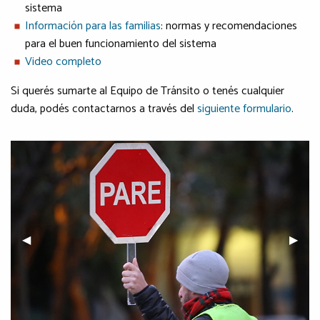
sistema
Información para las familias
: normas y recomendaciones
para el buen funcionamiento del sistema
Video completo
Si querés sumarte al Equipo de Tránsito o tenés cualquier
duda, podés contactarnos a través del
siguiente formulario
.
Previous Slide
◀︎
Next S
▶︎