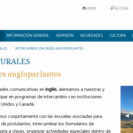
HOME
BUSCAR
INFORMACIÓN GENERAL
ADMISIÓN
NOVEDADES
CULTURA
ALES
INTERCAMBIOS CON PAÍSES ANGLOPARLANTES
TURALES
es angloparlantes
idades comunicativas en
inglés
, alentamos a nuestras y
cipar en programas de intercambio con instituciones
 Unidos y Canadá.
Pre
◀︎
mos conjuntamente con las escuelas asociadas para
 de postulantes, intercambiar los formularios de
atuita a clases, organizar actividades especiales dentro de