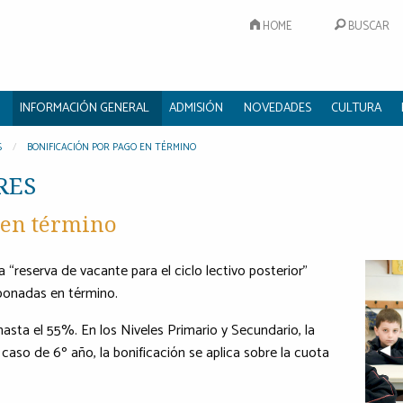
HOME
BUSCAR
INFORMACIÓN GENERAL
ADMISIÓN
NOVEDADES
CULTURA
S
BONIFICACIÓN POR PAGO EN TÉRMINO
RES
 en término
a “reserva de vacante para el ciclo lectivo posterior”
abonadas en término.
e hasta el 55%. En los Niveles Primario y Secundario, la
Pre
◀︎
 caso de 6º año, la bonificación se aplica sobre la cuota