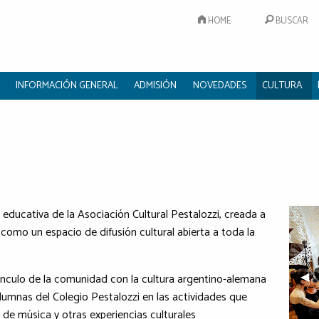
HOME
BUSCAR
INFORMACIÓN GENERAL
ADMISIÓN
NOVEDADES
CULTURA
y educativa de la Asociación Cultural Pestalozzi, creada a
omo un espacio de difusión cultural abierta a toda la
Pre
◀︎
vínculo de la comunidad con la cultura argentino-alemana
 alumnas del Colegio Pestalozzi en las actividades que
s de música y otras experiencias culturales