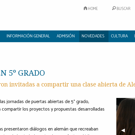
HOME
BUSCAR
INFORMACIÓN GENERAL
ADMISIÓN
NOVEDADES
CULTURA
EN 5º GRADO
ron invitadas a compartir una clase abierta de A
 las jornadas de puertas abiertas de 5° grado,
 compartir los proyectos y propuestas desarrolladas
cas presentaron diálogos en alemán que recreaban
Previo
◀︎