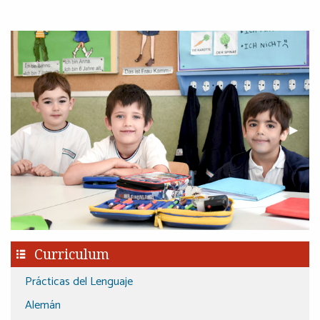
Previous Slide
◀︎
Next S
▶︎
Curriculum
Prácticas del Lenguaje
Alemán